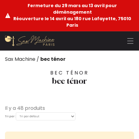
Fermeture du 29 mars au 13 avril pour
déménagement
Réouverture le 14 avril au 180 rue Lafayette, 75010
Paris
Sax Machine
/
bec ténor
BEC TÉNOR
bec ténor
Il y a 48 produits
Tri par :