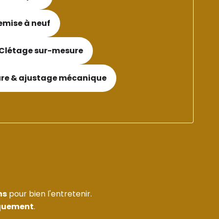
mise à neuf
Clétage sur-mesure
re & ajustage mécanique
ns
pour bien l'entretenir.
quement
.