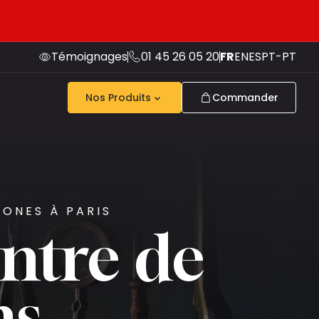
Témoignages
01 45 26 05 20
FR
EN
ES
PT-PT
Nos Produits
Commander
HONES À PARIS
ntre de
ns