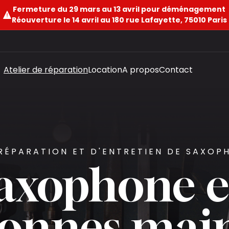
Fermeture du 29 mars au 13 avril pour déménagement
Réouverture le 14 avril au 180 rue Lafayette, 75010 Paris
Atelier de réparation
Location
A propos
Contact
 RÉPARATION ET D'ENTRETIEN DE SAXOP
saxophone e
onnes mai