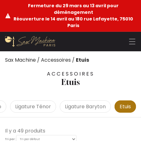
Fermeture du 29 mars au 13 avril pour
déménagement
Réouverture le 14 avril au 180 rue Lafayette, 75010
Paris
Sax Machine
/
Accessoires
/
Etuis
ACCESSOIRES
Etuis
o
Ligature Ténor
Ligature Baryton
Etuis
Il y a 49 produits
Tri par :