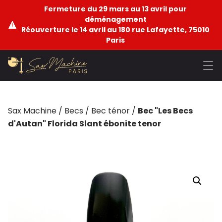
Fermeture du 29 mars au 13 avril pour
déménagement
Réouverture le 14 avril au 180 rue Lafayette, 75010
Paris
Sax Machine
/
Becs
/
Bec ténor
/
Bec "Les Becs
d'Autan" Florida Slant ébonite tenor