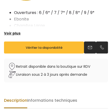
Ouvertures : 6 / 6* / 7 / 7* / 8 / 8* / 9 / 9*
Ebonite
Chambre Large
MADE IN FRANCE
Voir plus
Vérifier la disponibilité
Envoyer un e
Appel
Retrait disponible dans la boutique sur RDV
Livraison sous 2 à 3 jours après demande
Description
Informations techniques