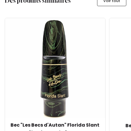
Des produits similaires
Voir tout
Bec "Les Becs d'Autan" Florida Slant
Be