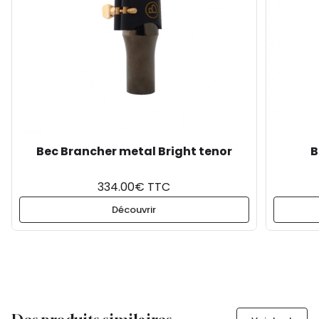
Bec Brancher metal Bright tenor
B
334.00€ TTC
Découvrir