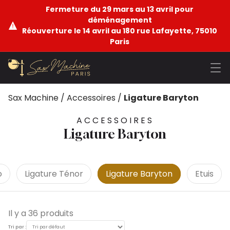
Fermeture du 29 mars au 13 avril pour
déménagement
Réouverture le 14 avril au 180 rue Lafayette, 75010
Paris
Sax Machine
/
Accessoires
/
Ligature Baryton
ACCESSOIRES
Ligature Baryton
o
Ligature Ténor
Ligature Baryton
Etuis
Il y a 36 produits
Tri par :