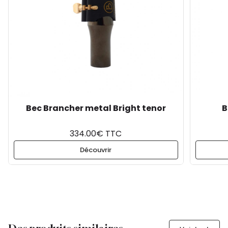
Bec Brancher metal Bright tenor
B
334.00€ TTC
Découvrir