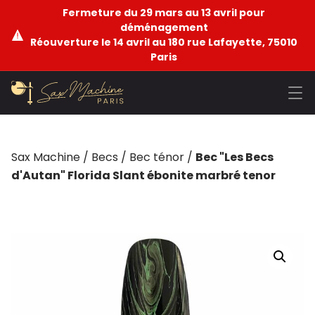
Fermeture du 29 mars au 13 avril pour
déménagement
Réouverture le 14 avril au 180 rue Lafayette, 75010
Paris
Sax Machine
/
Becs
/
Bec ténor
/
Bec "Les Becs
d'Autan" Florida Slant ébonite marbré tenor