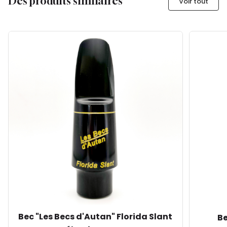
Des produits similaires
Voir tout
Bec "Les Becs d'Autan" Florida Slant
Be