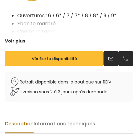
Ouvertures : 6 / 6* / 7 / 7* / 8 / 8* / 9 / 9*
Ebonite marbré
Chambre Large
MADE IN FRANCE
Voir plus
Vérifier la disponibilité
Envoyer un e
Appel
Retrait disponible dans la boutique sur RDV
Livraison sous 2 à 3 jours après demande
Description
Informations techniques