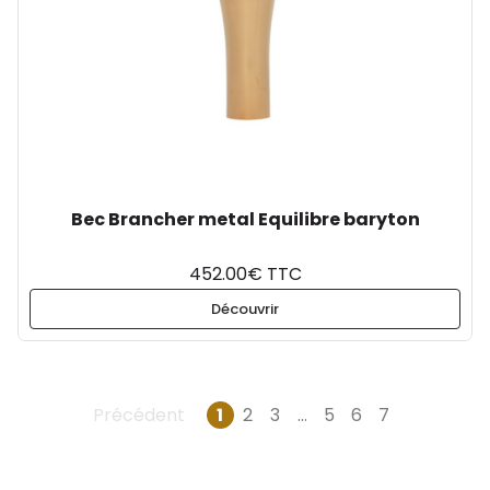
Bec Brancher metal Equilibre baryton
452.00€ TTC
Découvrir
Précédent
1
2
3
…
5
6
7