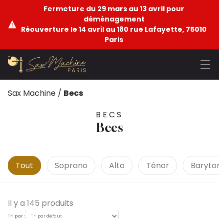
Fermeture du 29 mars au 13 avril pour
déménagement
Réouverture le 14 avril au 180 rue Lafayette, 75010
Paris
Sax Machine
/
Becs
BECS
Becs
Tout
Soprano
Alto
Ténor
Baryto
Il y a 145 produits
Tri par :