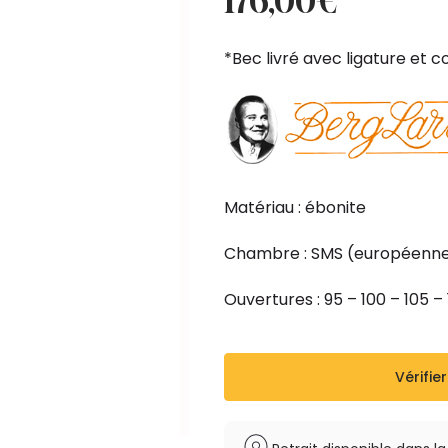
176,00
€
initial
actuel
était :
est :
*Bec livré avec ligature et 
196,00€.
176,00€.
Matériau : ébonite
Chambre : SMS (européenn
Ouvertures : 95 – 100 – 105 – 1
Vérifier