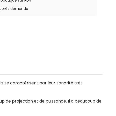
a boutique sur RDV
rs après demande
ls se caractérisent par leur sonorité très
up de projection et de puissance. Il a beaucoup de