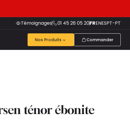
Témoignages
01 45 26 05 20
FR
EN
ES
PT-PT
Nos Produits
Commander
rsen ténor ébonite