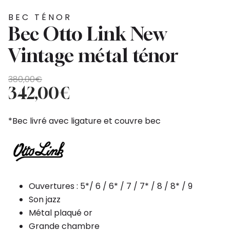
BEC TÉNOR
Bec Otto Link New
Vintage métal ténor
Le
Le
380,00
€
prix
prix
342,00
€
initial
actuel
était :
est :
*Bec livré avec ligature et couvre bec
380,00€.
342,00€.
Ouvertures : 5*/ 6 / 6* / 7 / 7* / 8 / 8* / 9
Son jazz
Métal plaqué or
Grande chambre