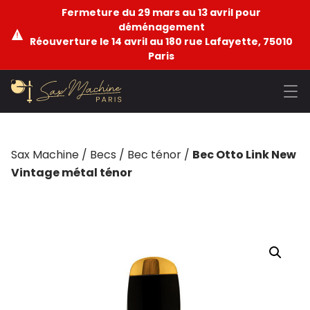
Fermeture du 29 mars au 13 avril pour
déménagement
Réouverture le 14 avril au 180 rue Lafayette, 75010
Paris
Sax Machine
/
Becs
/
Bec ténor
/
Bec Otto Link New
Vintage métal ténor