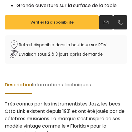
Grande ouverture sur la surface de la table
Vérifier la disponibilité
Envoyer un e
Appel
Retrait disponible dans la boutique sur RDV
Livraison sous 2 à 3 jours après demande
Description
Informations techniques
Très connus par les instrumentistes Jazz, les becs
Otto Link existent depuis 1931 et ont été joués par de
célèbres musiciens. La marque s’est inspiré de ses
modèle vintage comme le « Florida » pour la