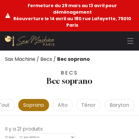
Fermeture du 29 mars au 13 avril pour
déménagement
Réouverture le 14 avril au 180 rue Lafayette, 75010
Paris
Sax Machine
/
Becs
/
Bec soprano
BECS
Bec soprano
Tout
Soprano
Alto
Ténor
Baryton
Il y a 21 produits
Tri par :