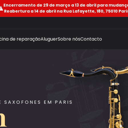
Encerramento de 29 de março a 13 de abril para mudanç
Reabertura a 14 de abril na Rua Lafayette, 180, 75010 Pari
icina de reparação
Aluguer
Sobre nós
Contacto
E SAXOFONES EM PARIS
n