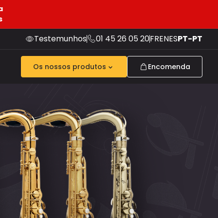
a
s
Testemunhos
01 45 26 05 20
FR
EN
ES
PT-PT
Os nossos produtos
Encomenda