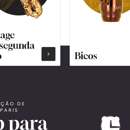
tage
segunda
o
Bicos
AÇÃO DE
PARIS
 para