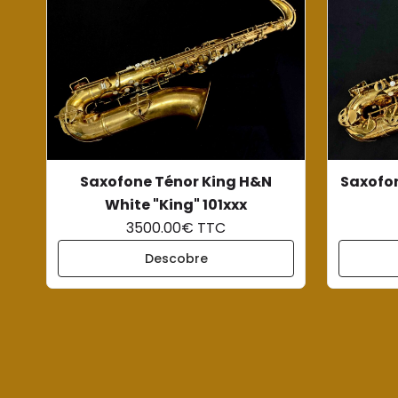
Saxofone Ténor King H&N
Saxofon
White "King" 101xxx
3500.00€ TTC
Descobre