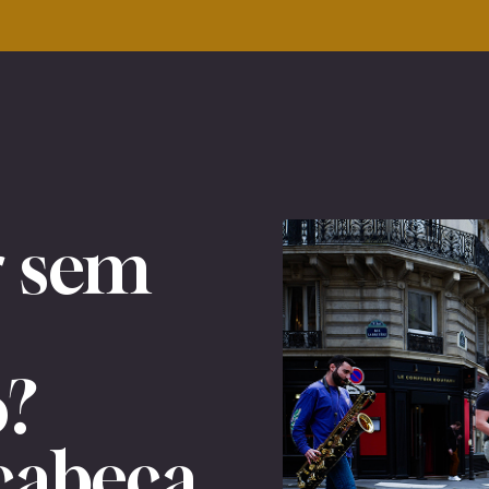
r sem
?
cabeça