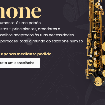
hone
rumento: é uma paixão.
istas - principiantes, amadores e
nselhos adaptados às tuas necessidades.
reparações: todo o mundo do saxofone num só
s apenas mediante pedido
cta um conselheiro