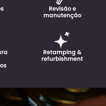
os
Revisão e
manutenção
ara
Retamping &
refurbishment
dos