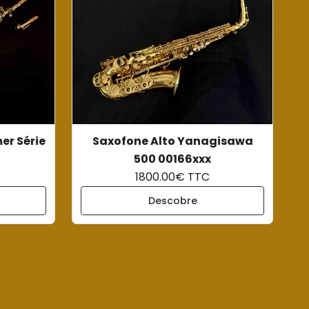
er Série
Saxofone Alto Yanagisawa
500 00166xxx
1800.00€ TTC
Descobre