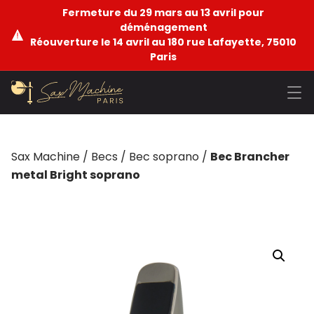
Fermeture du 29 mars au 13 avril pour
déménagement
Réouverture le 14 avril au 180 rue Lafayette, 75010
Paris
Sax Machine
/
Becs
/
Bec soprano
/
Bec Brancher
metal Bright soprano