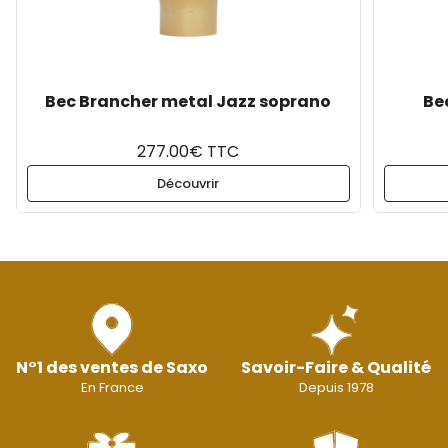
Bec Brancher metal Jazz soprano
Be
277.00€ TTC
Découvrir
N°1 des ventes de Saxo
Savoir-Faire & Qualité
En France
Depuis 1978