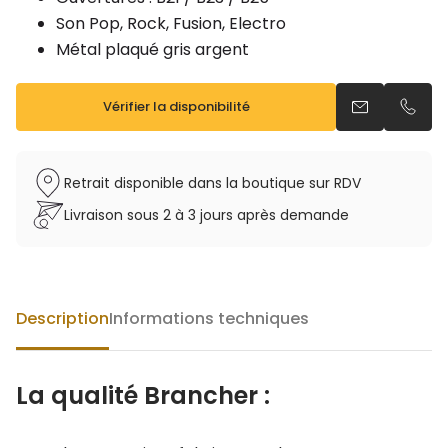
Son Pop, Rock, Fusion, Electro
Métal plaqué gris argent
Vérifier la disponibilité
Envoyer un e
Appel
Retrait disponible dans la boutique sur RDV
Livraison sous 2 à 3 jours après demande
Description
Informations techniques
La qualité Brancher :