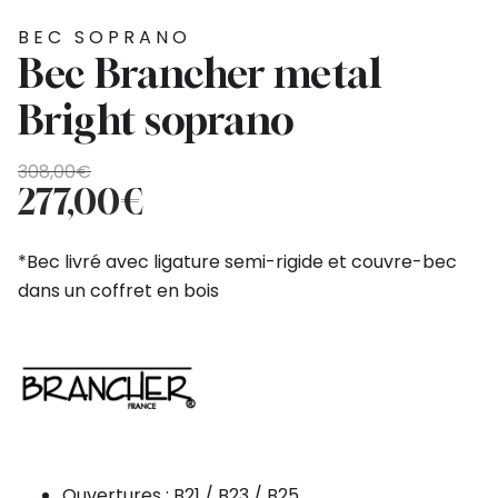
BEC SOPRANO
Bec Brancher metal
Bright soprano
Le
Le
308,00
€
prix
prix
277,00
€
initial
actuel
était :
est :
*Bec livré avec ligature semi-rigide et couvre-bec
308,00€.
277,00€.
dans un coffret en bois
Ouvertures : B21 / B23 / B25