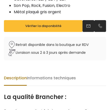
Son Pop, Rock, Fusion, Electro
Métal plaqué gris argent
Vérifier la disponibilité
Envoyer un e
Appel
Retrait disponible dans la boutique sur RDV
Livraison sous 2 à 3 jours après demande
Description
Informations techniques
La qualité Brancher :