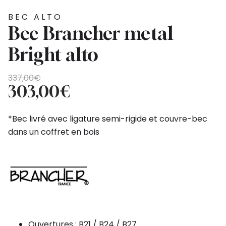
BEC ALTO
Bec Brancher metal
Bright alto
Le
Le
337,00
€
prix
prix
303,00
€
initial
actuel
était :
est :
*Bec livré avec ligature semi-rigide et couvre-bec
337,00€.
303,00€.
dans un coffret en bois
Ouvertures : B21 / B24 / B27