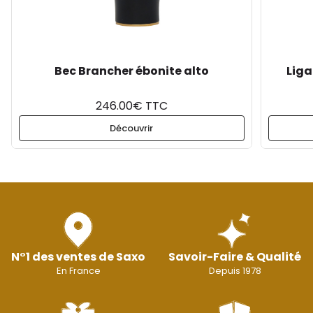
Bec Brancher ébonite alto
Liga
246.00€ TTC
Découvrir
N°1 des ventes de Saxo
Savoir-Faire & Qualité
En France
Depuis 1978