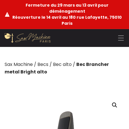
Fermeture du 29 mars au 13 avril pour
déménagement
Réouverture le 14 avril au 180 rue Lafayette, 75010
Paris
Sax Machine
/
Becs
/
Bec alto
/
Bec Brancher
metal Bright alto