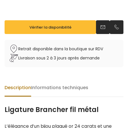
Vérifier la disponibilité
Envoyer un e
Appel
Retrait disponible dans la boutique sur RDV
Livraison sous 2 à 3 jours après demande
Description
Informations techniques
Ligature Brancher fil métal
L’élégance d’un bijou plaqué or 24 carats et une