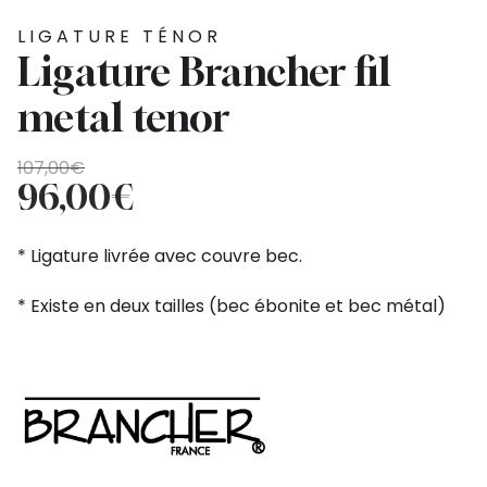
LIGATURE TÉNOR
Ligature Brancher fil
metal tenor
Le
Le
107,00
€
prix
prix
96,00
€
initial
actuel
était :
est :
* Ligature livrée avec couvre bec.
107,00€.
96,00€.
* Existe en deux tailles (bec ébonite et bec métal)