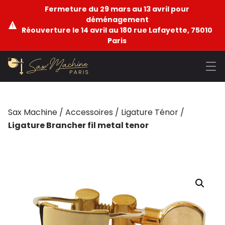
Fermeture du 29 mars au 13 avril pour
déménagement
Réouverture le 14 avril au 180 rue Lafayette, 75010
Paris
Sax Machine
/
Accessoires
/
Ligature Ténor
/
Ligature Brancher fil metal tenor