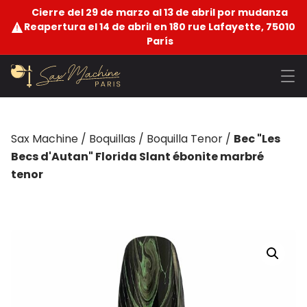
Cierre del 29 de marzo al 13 de abril por mudanza
Reapertura el 14 de abril en 180 rue Lafayette, 75010
París
Sax Machine
/
Boquillas
/
Boquilla Tenor
/
Bec "Les
Becs d'Autan" Florida Slant ébonite marbré
tenor