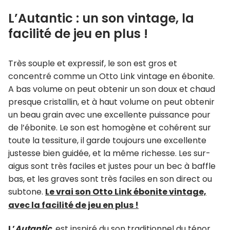
L’Autantic : un son vintage, la
facilité de jeu en plus !
Très souple et expressif, le son est gros et
concentré comme un Otto Link vintage en ébonite.
A bas volume on peut obtenir un son doux et chaud
presque cristallin, et à haut volume on peut obtenir
un beau grain avec une excellente puissance pour
de l’ébonite. Le son est homogène et cohérent sur
toute la tessiture, il garde toujours une excellente
justesse bien guidée, et la même richesse. Les sur-
aigus sont très faciles et justes pour un bec à baffle
bas, et les graves sont très faciles en son direct ou
subtone.
Le vrai son Otto Link ébonite vintage,
avec la facilité de jeu en plus !
L’
Autantic
, est inspiré du son traditionnel du ténor