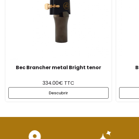
Bec Brancher metal Bright tenor
B
334.00€ TTC
Descubrir