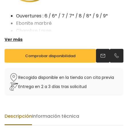
Ouvertures : 6 / 6* / 7 / 7* / 8 / 8* / 9 / 9*
Ebonite marbré
Chambre Large
MADE IN FRANCE
Ver más
Comprobar disponibilidad
Enviar un ema
Llama
Recogida disponible en la tienda con cita previa
Entrega en 2 a 3 días tras solicitud
Descripción
Información técnica