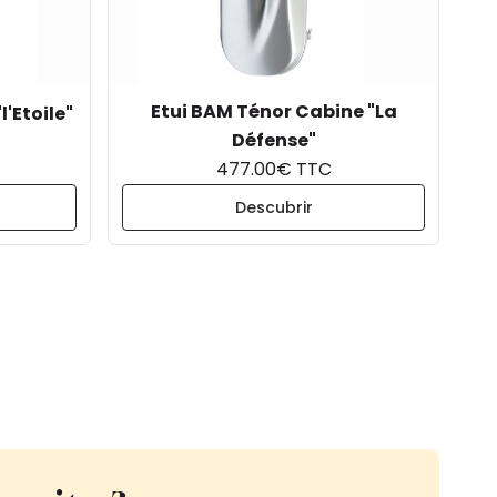
Etui BAM Ténor Cabine "La
'Etoile"
Défense"
477.00€ TTC
Descubrir