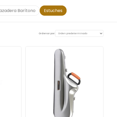
azadera Barítono
Estuches
Ordenar por: