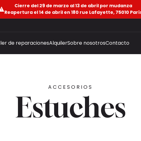
Cierre del 29 de marzo al 13 de abril por mudanza
Reapertura el 14 de abril en 180 rue Lafayette, 75010 Parí
ller de reparaciones
Alquiler
Sobre nosotros
Contacto
ACCESORIOS
Estuches