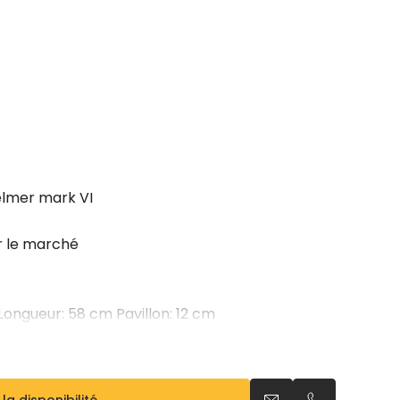
elmer mark VI
r le marché
Longueur: 58 cm Pavillon: 12 cm
 63x25x15 cm
nac, greige, gris, bleu ciel, rose, violet