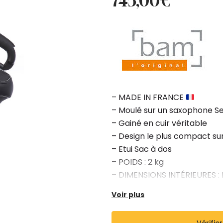
745,00
€
initial
actuel
était :
est :
828,00€.
745,00€.
– MADE IN FRANCE
– Moulé sur un saxophone S
– Gainé en cuir véritable
– Design le plus compact su
– Etui Sac à dos
– POIDS : 2 kg
– DIMENSIONS INTÉRIEURES : 
– DIMENSIONS EXTÉRIEURES :
Voir plus
– Existe en noir, chocolat, cog