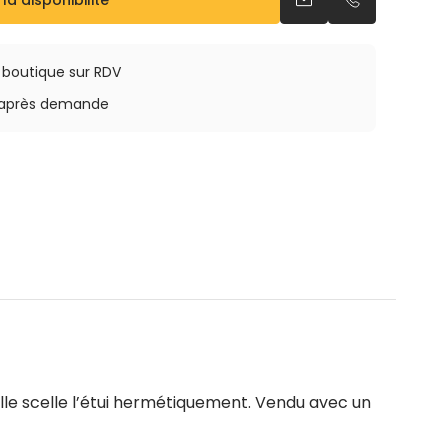
 la disponibilité
Envoyer un email
Appeler par 
a boutique sur RDV
rs après demande
le scelle l’étui hermétiquement. Vendu avec un