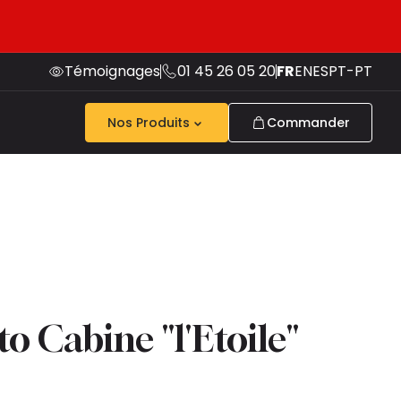
Témoignages
01 45 26 05 20
FR
EN
ES
PT-PT
Nos Produits
Commander
o Cabine "l'Etoile"