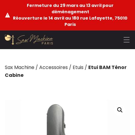
Fermeture du 29 mars au 13 avril pour
déménagement
Réouverture le 14 avril au 180 rue Lafayette, 75010
Paris
Sax Machine
/
Accessoires
/
Etuis
/
Etui BAM Ténor
Cabine