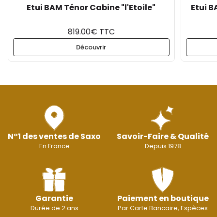
Etui BAM Ténor Cabine "l'Etoile"
Etui B
819.00€ TTC
Découvrir
N°1 des ventes de Saxo
Savoir-Faire & Qualité
En France
Depuis 1978
Garantie
Paiement en boutique
Durée de 2 ans
Par Carte Bancaire, Espèces