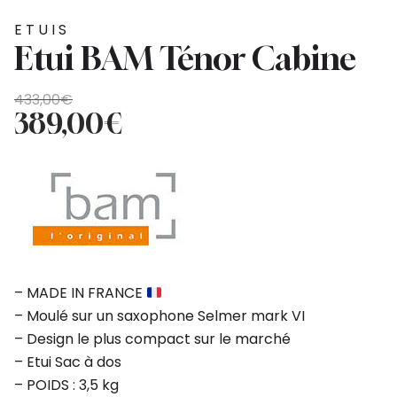
ETUIS
Etui BAM Ténor Cabine
Le
Le
433,00
€
prix
prix
389,00
€
initial
actuel
était :
est :
433,00€.
389,00€.
– MADE IN FRANCE
– Moulé sur un saxophone Selmer mark VI
– Design le plus compact sur le marché
– Etui Sac à dos
– POIDS : 3,5 kg