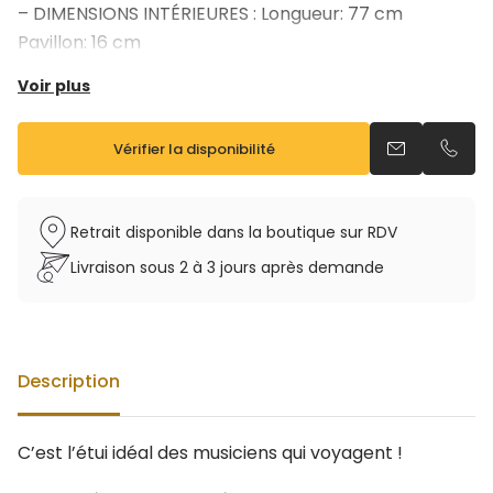
– DIMENSIONS INTÉRIEURES : Longueur: 77 cm
Pavillon: 16 cm
– DIMENSIONS EXTÉRIEURES : 81x33x20 cm
Voir plus
– Existe en noir, rouge et gris métallisé
Vérifier la disponibilité
Envoyer un e
Appel
Retrait disponible dans la boutique sur RDV
Livraison sous 2 à 3 jours après demande
Description
C’est l’étui idéal des musiciens qui voyagent !