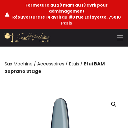
Fermeture du 29 mars au 13 avril pour
déménagement
Réouverture le 14 avril au 180 rue Lafayette, 75010
Paris
Sax Machine
/
Accessoires
/
Etuis
/
Etui BAM
Soprano Stage