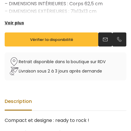
– DIMENSIONS INTÉRIEURES : Corps 62,5 cm
– DIMENSIONS EXTÉRIEURES : 71x13x13 cm
– Existe en « gris thunder »
Voir plus
Vérifier la disponibilité
Envoyer un e
Appel
Retrait disponible dans la boutique sur RDV
Livraison sous 2 à 3 jours après demande
Description
Compact et designe : ready to rock !