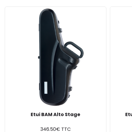
Etui BAM Alto Stage
Et
346.50€ TTC