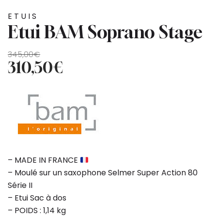
ETUIS
Etui BAM Soprano Stage
Le
Le
345,00
€
prix
prix
310,50
€
initial
actuel
était :
est :
345,00€.
310,50€.
– MADE IN FRANCE
– Moulé sur un saxophone Selmer Super Action 80
Série II
– Etui Sac à dos
– POIDS : 1,14 kg