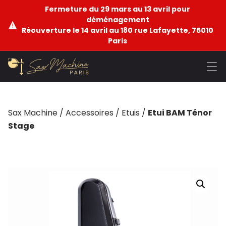
Fermeture du 29 mars au 13 avril pour
déménagement
Réouverture le 14 avril au 180 rue Lafayette, 75010
Paris
Sax Machine
/
Accessoires
/
Etuis
/
Etui BAM Ténor
Stage