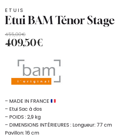
ETUIS
Etui BAM Ténor Stage
Le
Le
455,00
€
prix
prix
409,50
€
initial
actuel
était :
est :
455,00€.
409,50€.
– MADE IN FRANCE
– Etui Sac à dos
– POIDS : 2,9 kg
– DIMENSIONS INTÉRIEURES : Longueur: 77 cm
Pavillon: 16 cm