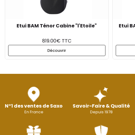
Etui BAM Ténor Cabine "l'Etoile"
Etui B
819.00€ TTC
Découvrir
N°1 des ventes de Saxo
Savoir-Faire & Qualité
En France
Depuis 1978