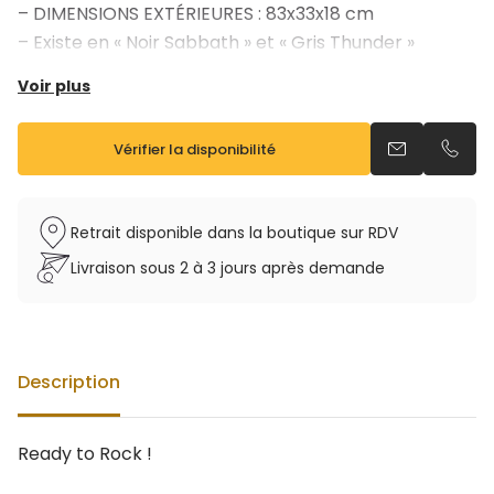
– DIMENSIONS EXTÉRIEURES : 83x33x18 cm
– Existe en « Noir Sabbath » et « Gris Thunder »
Voir plus
Vérifier la disponibilité
Envoyer un e
Appel
Retrait disponible dans la boutique sur RDV
Livraison sous 2 à 3 jours après demande
Description
Ready to Rock !