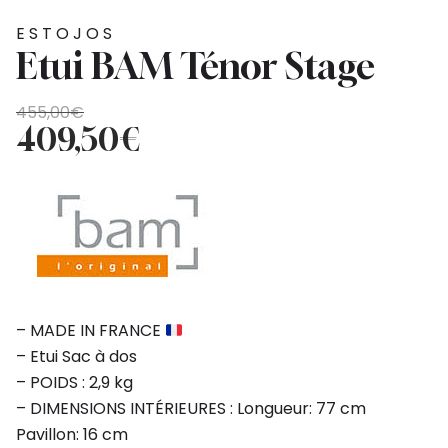
ESTOJOS
Etui BAM Ténor Stage
O
O
455,00
€
preço
preço
409,50
€
original
atual
era:
é:
455,00€.
409,50€.
– MADE IN FRANCE
– Etui Sac à dos
– POIDS : 2,9 kg
– DIMENSIONS INTÉRIEURES : Longueur: 77 cm
Pavillon: 16 cm