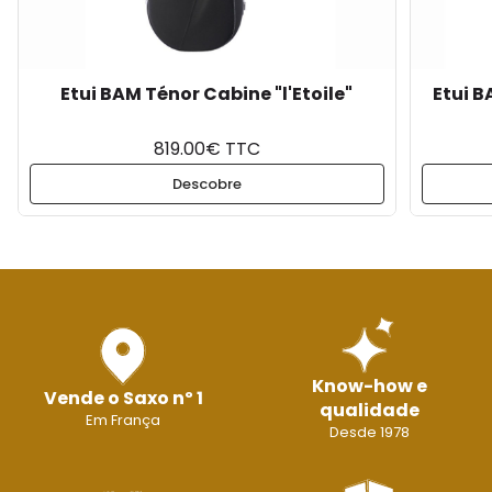
Etui BAM Ténor Cabine "l'Etoile"
Etui B
819.00€ TTC
Descobre
Know-how e
Vende o Saxo nº 1
qualidade
Em França
Desde 1978