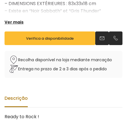
– DIMENSIONS EXTÉRIEURES : 83x33x18 cm
– Existe en “Noir Sabbath” et “Gris Thunder”
Ver mais
Verifica a disponibilidade
Envia um e-m
Telefo
Recolha disponível na loja mediante marcação
Entrega no prazo de 2 a 3 dias após o pedido
Descrição
Ready to Rock !