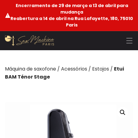
Encerramento de 29 de março a 13 de abril para
mudança
Reabertura a 14 de abril na Rua Lafayette, 180, 75010
Paris
Máquina de saxofone
/
Acessórios
/
Estojos
/
Etui
BAM Ténor Stage