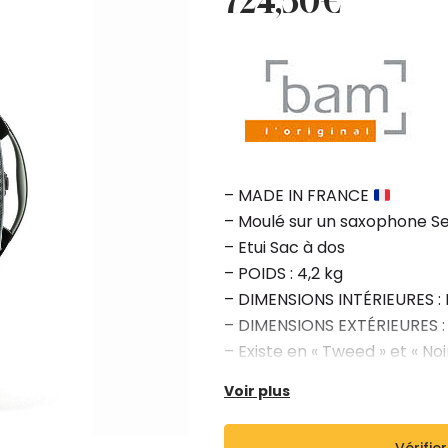
724,50
€
initial
actuel
était :
est :
805,00€.
724,50€.
– MADE IN FRANCE
– Moulé sur un saxophone S
– Etui Sac à dos
– POIDS : 4,2 kg
– DIMENSIONS INTÉRIEURES : 
– DIMENSIONS EXTÉRIEURES :
– Existe en « Tweed » et « No
Voir plus