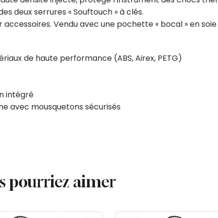
es deux serrures « Souftouch » à clés.
r accessoires. Vendu avec une pochette « bocal » en soie 
riaux de haute performance (ABS, Airex, PETG)
n intégré
ène avec mousquetons sécurisés
us pourriez aimer