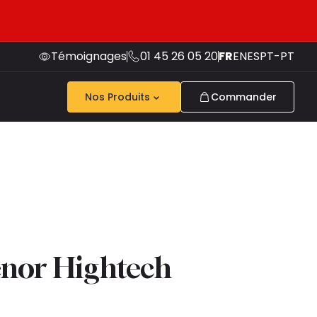
Témoignages
01 45 26 05 20
FR
EN
ES
PT-PT
Nos Produits
Commander
nor Hightech