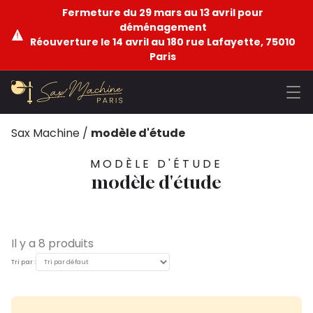
Fermeture du 29 mars au 13 avril pour
déménagement
Réouverture le 14 avril au 180 rue Lafayette, 75010
Paris
Sax Machine
/
modèle d'étude
MODÈLE D'ÉTUDE
modèle d'étude
Il y a 8 produits
Tri par :