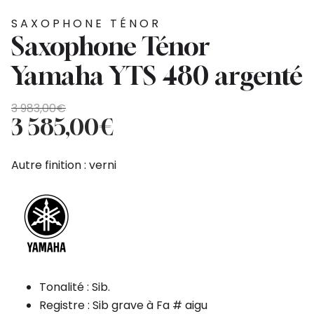
SAXOPHONE TÉNOR
Saxophone Ténor
Yamaha YTS 480 argenté
Le
Le
3 983,00
€
prix
prix
3 585,00
€
initial
actuel
était :
est :
Autre finition : verni
3
3
983,00€.
585,00€.
Tonalité : Sib.
Registre : Sib grave à Fa # aigu