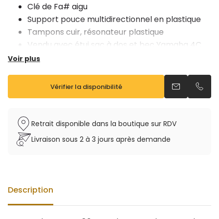
Clé de Fa# aigu
Support pouce multidirectionnel en plastique
Tampons cuir, résonateur plastique
Vendu avec étui sac à dos et bec Yamaha 4C
Voir plus
Vérifier la disponibilité
Envoyer un e
Appel
Retrait disponible dans la boutique sur RDV
Livraison sous 2 à 3 jours après demande
Description