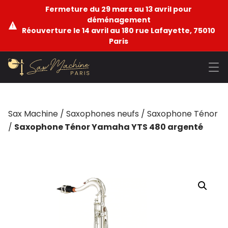
Fermeture du 29 mars au 13 avril pour
déménagement
Réouverture le 14 avril au 180 rue Lafayette, 75010
Paris
Sax Machine
/
Saxophones neufs
/
Saxophone Ténor
/
Saxophone Ténor Yamaha YTS 480 argenté