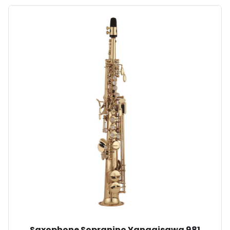
Saxophone Sopranino Yanagisawa 981