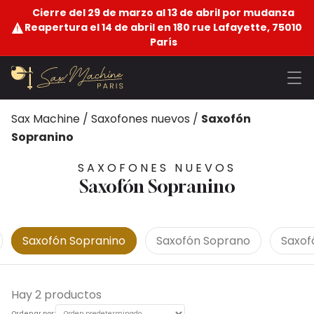
Cierre del 29 de marzo al 13 de abril por mudanza
Reapertura el 14 de abril en 180 rue Lafayette, 75010
París
Sax Machine
/
Saxofones nuevos
/
Saxofón
Sopranino
SAXOFONES NUEVOS
Saxofón Sopranino
Saxofón Sopranino
Saxofón Soprano
Saxof
Hay 2 productos
Ordenar por: