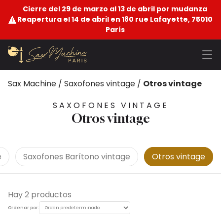
Cierre del 29 de marzo al 13 de abril por mudanza
Reapertura el 14 de abril en 180 rue Lafayette, 75010
París
Sax Machine
/
Saxofones vintage
/
Otros vintage
SAXOFONES VINTAGE
Otros vintage
e
Saxofones Barítono vintage
Otros vintage
Hay 2 productos
Ordenar por: