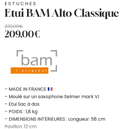
ESTUCHES
Etui BAM Alto Classique
El
El
233,00
€
precio
precio
209,00
€
original
actual
era:
es:
233,00€.
209,00€.
– MADE IN FRANCE
– Moulé sur un saxophone Selmer mark VI
– Etui Sac à dos
– POIDS : 1,8 kg
– DIMENSIONS INTÉRIEURES : Longueur: 58 cm
Pavillon: 12 cm