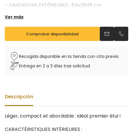
– DIMENSIONS EXTÉRIEURES : 64x29x18 cm
– Existe en noir, bleu et vert
Ver más
Comprobar disponibilidad
Enviar un ema
Llama
Recogida disponible en la tienda con cita previa
Entrega en 2 a 3 días tras solicitud
Descripción
Léger, compact et abordable : idéal premier étui !
CARACTÉRISTIQUES INTÉRIEURES :