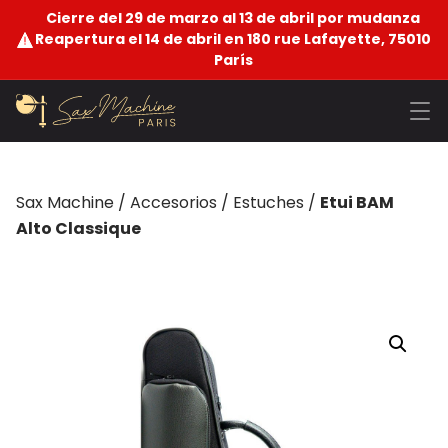
Cierre del 29 de marzo al 13 de abril por mudanza
Reapertura el 14 de abril en 180 rue Lafayette, 75010
París
Sax Machine
/
Accesorios
/
Estuches
/
Etui BAM
Alto Classique