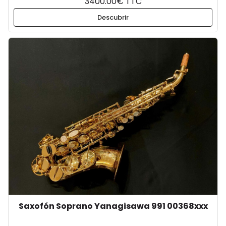
3400.00€ TTC
Descubrir
Saxofón Soprano Yanagisawa 991 00368xxx