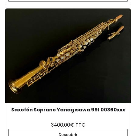
Saxofón Soprano Yanagisawa 991 00360xxx
3400.00€ TTC
Descubrir