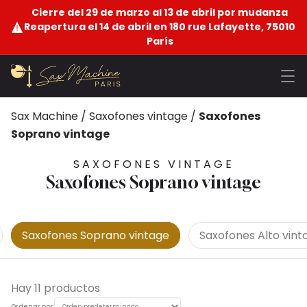
Cierre del 29 de marzo al 13 de abril por mudanza
Reapertura el 14 de abril en 180 rue Lafayette, 75010
París
Sax Machine
/
Saxofones vintage
/
Saxofones
Soprano vintage
SAXOFONES VINTAGE
Saxofones Soprano vintage
Saxofones Soprano vintage
Saxofones Alto vint
Hay 11 productos
Ordenar por: