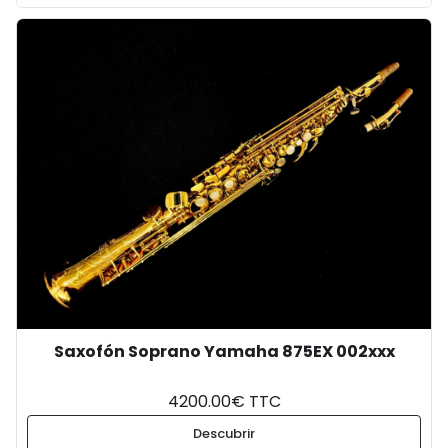
Saxofón Soprano Yamaha 875EX 002xxx
4200.00€ TTC
Descubrir