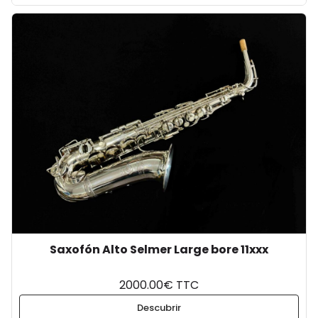
Saxofón Alto Selmer Large bore 11xxx
2000.00€ TTC
Descubrir