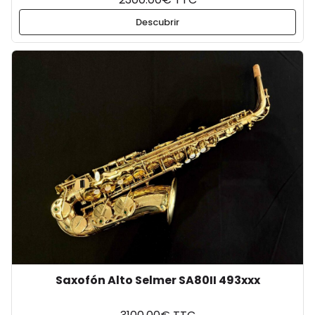
Descubrir
Saxofón Alto Selmer SA80II 493xxx