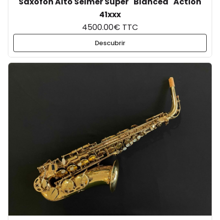
Saxofón Alto Selmer Super "Blanced" Action
41xxx
4500.00€ TTC
Descubrir