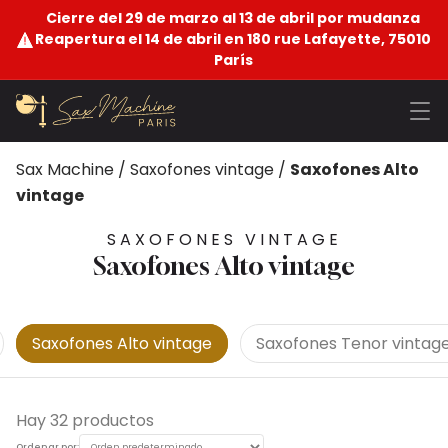
Cierre del 29 de marzo al 13 de abril por mudanza
Reapertura el 14 de abril en 180 rue Lafayette, 75010
París
Sax Machine
/
Saxofones vintage
/
Saxofones Alto
vintage
SAXOFONES VINTAGE
Saxofones Alto vintage
Saxofones Alto vintage
Saxofones Tenor vintag
Hay 32 productos
Ordenar por: