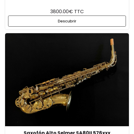
3800.00€ TTC
Descubrir
Saxofón Alto Selmer SA80II 576xxx