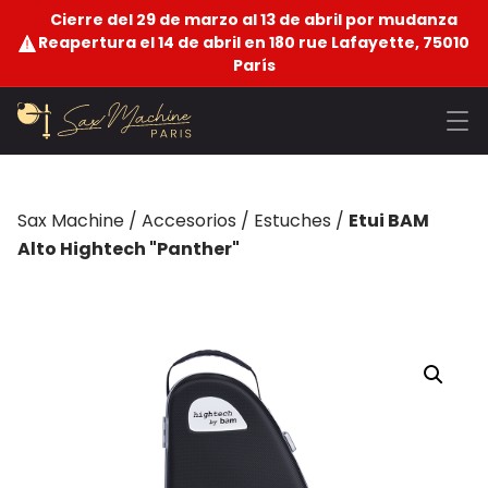
Cierre del 29 de marzo al 13 de abril por mudanza
Reapertura el 14 de abril en 180 rue Lafayette, 75010
París
Sax Machine
/
Accesorios
/
Estuches
/
Etui BAM
Alto Hightech "Panther"