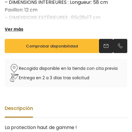
– DIMENSIONS INTÉRIEURES : Longueur: 58 cm
Pavillon: 12 cm
– DIMENSIONS EXTÉRIEURES : 65x28x17 cm
– Existe en noir et gris
Ver más
Comprobar disponibilidad
Enviar un ema
Llama
Recogida disponible en la tienda con cita previa
Entrega en 2 a 3 días tras solicitud
Descripción
La protection haut de gamme !