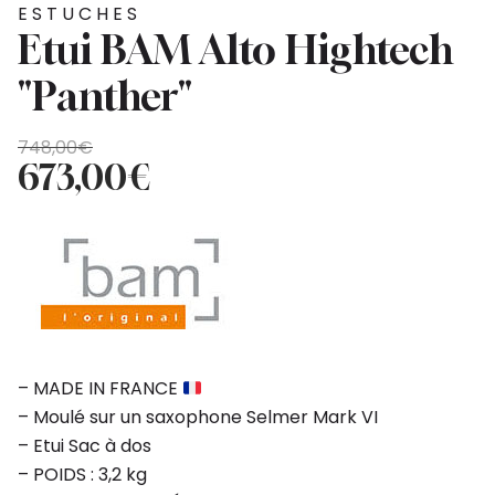
ESTUCHES
Etui BAM Alto Hightech
"Panther"
El
El
748,00
€
precio
precio
673,00
€
original
actual
era:
es:
748,00€.
673,00€.
– MADE IN FRANCE
– Moulé sur un saxophone Selmer Mark VI
– Etui Sac à dos
– POIDS : 3,2 kg