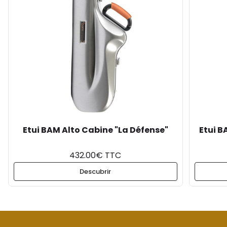
Etui BAM Alto Cabine "La Défense"
Etui B
432.00€ TTC
Descubrir