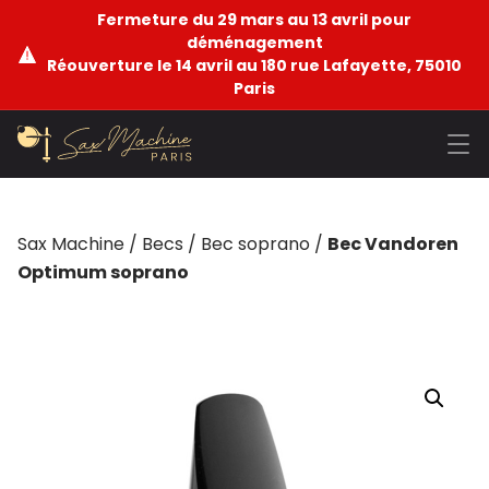
Fermeture du 29 mars au 13 avril pour
déménagement
Réouverture le 14 avril au 180 rue Lafayette, 75010
Paris
Sax Machine
/
Becs
/
Bec soprano
/
Bec Vandoren
Optimum soprano