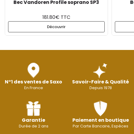
Bec Vandoren Profile soprano SP3
B
181.80€ TTC
Découvrir
N°1 des ventes de Saxo
Savoir-Faire & Qualité
En France
Depuis 1978
Garantie
Paiement en boutique
Durée de 2 ans
Par Carte Bancaire, Espèces