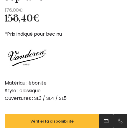
Le
Le
176,00
€
prix
prix
158,40
€
initial
actuel
était :
est :
*Prix indiqué pour bec nu
176,00€.
158,40€.
Matériau : ébonite
Style : classique
Ouvertures : SL3 / SL4 / SL5
Vérifier la disponibilité
Envoyer un e
Appel