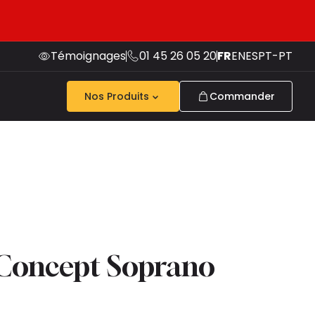
Témoignages
01 45 26 05 20
FR
EN
ES
PT-PT
Nos Produits
Commander
 Concept Soprano