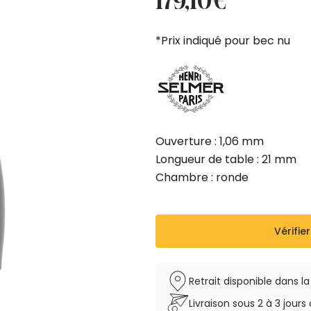
179,10
€
initial
actuel
était :
est :
*Prix indiqué pour bec nu
199,00€.
179,10€.
Ouverture : 1,06 mm
Longueur de table : 21 mm
Chambre : ronde
Vérifier
Retrait disponible dans l
Livraison sous 2 à 3 jou