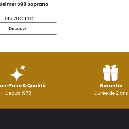
 Selmer S90 Soprano
146.70€ TTC
Découvrir
oir-Faire & Qualité
Garantie
Depuis 1978
Durée de 2 ans