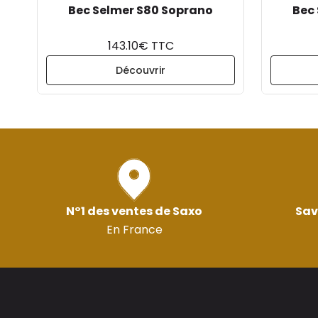
Bec Selmer S80 Soprano
Bec
143.10€ TTC
Découvrir
N°1 des ventes de Saxo
Sav
En France