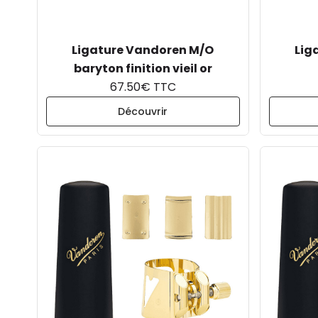
Ligature Vandoren M/O
Lig
baryton finition vieil or
67.50€ TTC
Découvrir