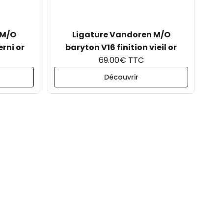
 M/O
Ligature Vandoren M/O
erni or
baryton V16 finition vieil or
69.00€ TTC
Découvrir