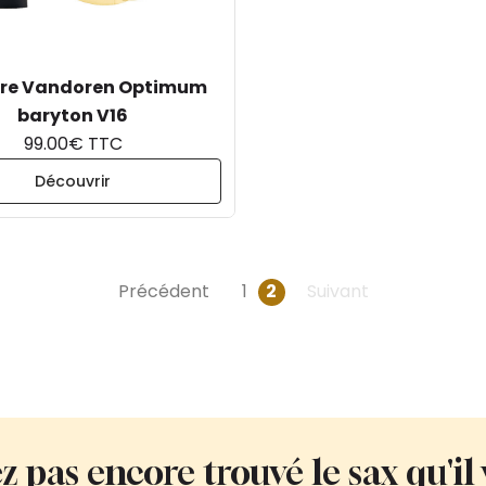
ure Vandoren Optimum
baryton V16
99.00€ TTC
Découvrir
Précédent
1
2
Suivant
z pas encore trouvé le sax qu'il 