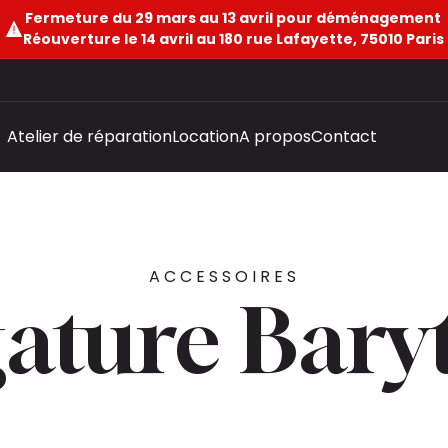
Fermeture du 29 mars au 13 avril pour déménagement
Réouverture le 14 avril au 180 rue Lafayette, 75010 Paris
Atelier de réparation
Location
A propos
Contact
ACCESSOIRES
gature Bary