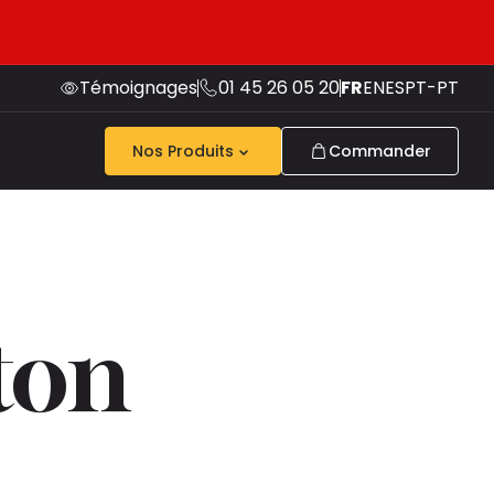
Témoignages
01 45 26 05 20
FR
EN
ES
PT-PT
Nos Produits
Commander
ton