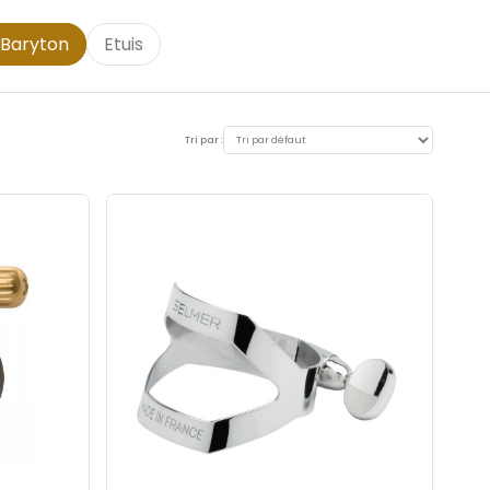
 Baryton
Etuis
Tri par :