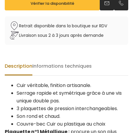
Vérifier la disponibilité
Envoyer un e
Appel
Retrait disponible dans la boutique sur RDV
Livraison sous 2 à 3 jours après demande
Description
Informations techniques
Cuir véritable, finition artisanale.
Serrage rapide et symétrique grâce à une vis
unique double pas.
3 plaquettes de pression interchangeables.
Son rond et chaud.
Couvre-bec Cuir ou plastique au choix
Plaquette n°1 Métallique :
procure un son plus