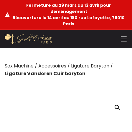
Fermeture du 29 mars au 13 avril pour
déménagement
Réouverture le 14 avril au 180 rue Lafayette, 75010
Paris
Sax Machine
/
Accessoires
/
Ligature Baryton
/
Ligature Vandoren Cuir baryton