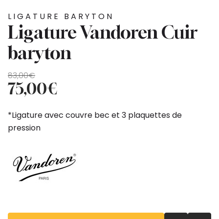
LIGATURE BARYTON
Ligature Vandoren Cuir
baryton
Le
Le
83,00
€
prix
prix
75,00
€
initial
actuel
était :
est :
*Ligature avec couvre bec et 3 plaquettes de
83,00€.
75,00€.
pression