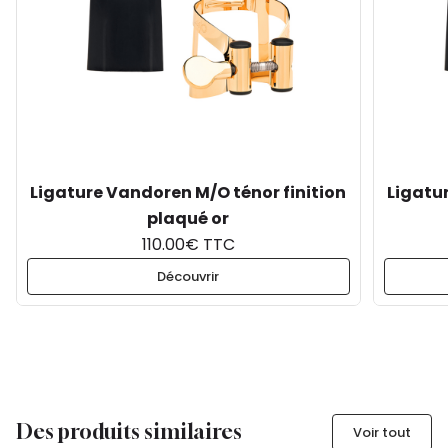
Ligature Vandoren M/O ténor finition
Ligatu
plaqué or
110.00€ TTC
Découvrir
Des produits similaires
Voir tout