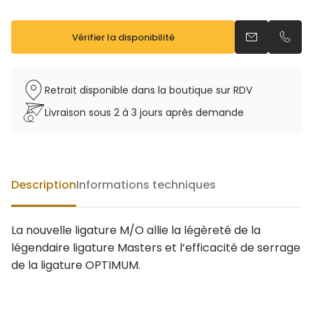
Vérifier la disponibilité
Envoyer un e
Appel
Retrait disponible dans la boutique sur RDV
Livraison sous 2 à 3 jours après demande
Description
Informations techniques
La nouvelle ligature M/O allie la légèreté de la
légendaire ligature Masters et l’efficacité de serrage
de la ligature OPTIMUM.