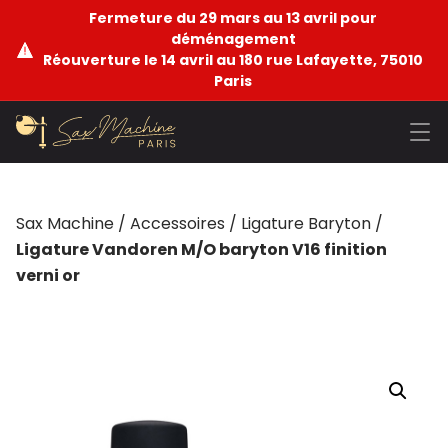
Fermeture du 29 mars au 13 avril pour
déménagement
Réouverture le 14 avril au 180 rue Lafayette, 75010
Paris
Sax Machine
/
Accessoires
/
Ligature Baryton
/
Ligature Vandoren M/O baryton V16 finition
verni or