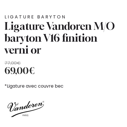
LIGATURE BARYTON
Ligature Vandoren M/O
baryton V16 finition
verni or
Le
Le
77,00
€
prix
prix
69,00
€
initial
actuel
était :
est :
*Ligature avec couvre bec
77,00€.
69,00€.