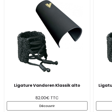
Ligature Vandoren Klassik alto
Ligat
82.00€ TTC
Découvrir