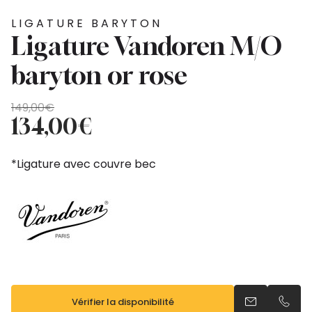
LIGATURE BARYTON
Ligature Vandoren M/O
baryton or rose
Le
Le
149,00
€
prix
prix
134,00
€
initial
actuel
était :
est :
*Ligature avec couvre bec
149,00€.
134,00€.
Vérifier la disponibilité
Envoyer un e
Appel