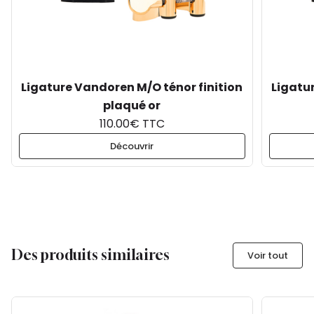
Ligature Vandoren M/O ténor finition
Ligatu
plaqué or
110.00€ TTC
Découvrir
Des produits similaires
Voir tout