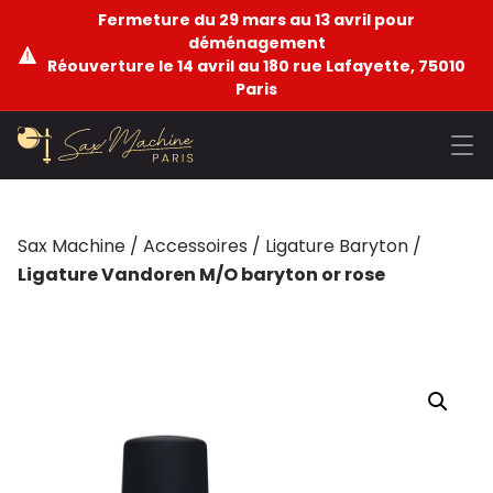
Fermeture du 29 mars au 13 avril pour
déménagement
Réouverture le 14 avril au 180 rue Lafayette, 75010
Paris
Sax Machine
/
Accessoires
/
Ligature Baryton
/
Ligature Vandoren M/O baryton or rose