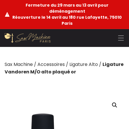
Fermeture du 29 mars au 13 avril pour
déménagement
Réouverture le 14 avril au 180 rue Lafayette, 75010
Paris
Sax Machine
/
Accessoires
/
Ligature Alto
/
Ligature
Vandoren M/O alto plaqué or