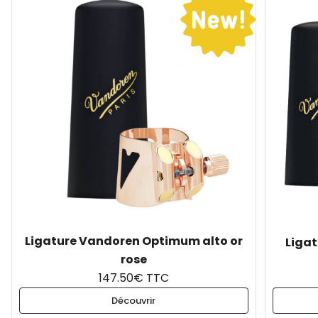
Ligature Vandoren Optimum alto or
Liga
rose
147.50€ TTC
Découvrir