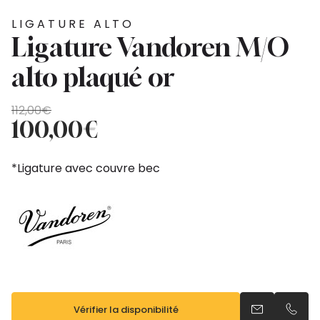
LIGATURE ALTO
Ligature Vandoren M/O
alto plaqué or
Le
Le
112,00
€
prix
prix
100,00
€
initial
actuel
était :
est :
*Ligature avec couvre bec
112,00€.
100,00€.
Vérifier la disponibilité
Envoyer un e
Appel