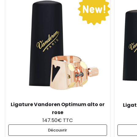
Ligature Vandoren Optimum alto or
Liga
rose
147.50€ TTC
Découvrir