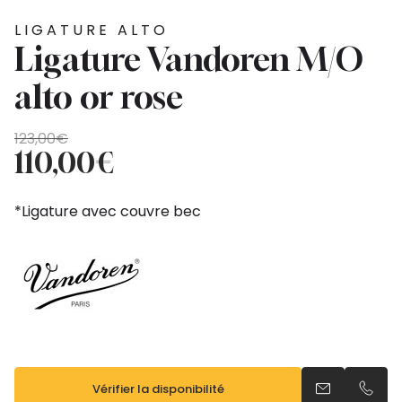
LIGATURE ALTO
Ligature Vandoren M/O
alto or rose
Le
Le
123,00
€
prix
prix
110,00
€
initial
actuel
était :
est :
*Ligature avec couvre bec
123,00€.
110,00€.
Vérifier la disponibilité
Envoyer un e
Appel