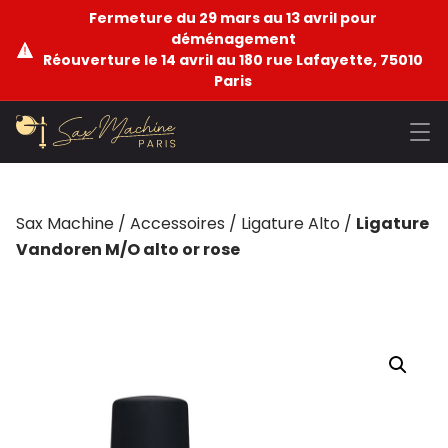
Fermeture du 29 mars au 13 avril pour
déménagement
Réouverture le 14 avril au 180 rue Lafayette, 75010
Paris
Sax Machine
/
Accessoires
/
Ligature Alto
/
Ligature
Vandoren M/O alto or rose