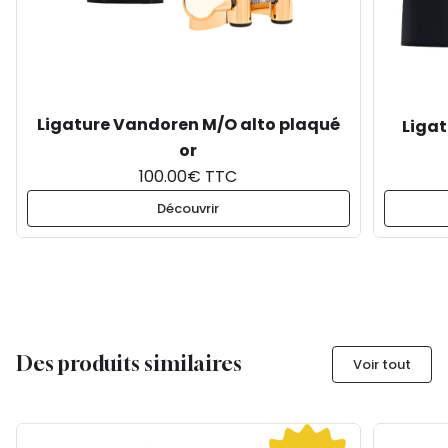
Ligature Vandoren M/O alto plaqué
Liga
or
100.00€ TTC
Découvrir
Des produits similaires
Voir tout