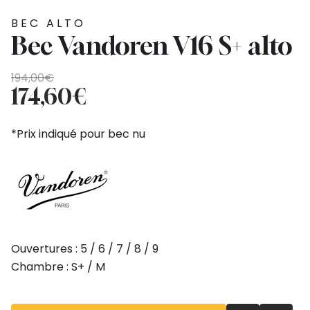
BEC ALTO
Bec Vandoren V16 S+ alto
Le
Le
194,00
€
prix
prix
174,60
€
initial
actuel
était :
est :
*Prix indiqué pour bec nu
194,00€.
174,60€.
Ouvertures : 5 / 6 / 7 / 8 / 9
Chambre : S+ / M