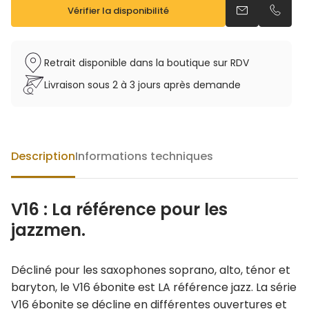
Vérifier la disponibilité
Envoyer un ema
Appeler
Retrait disponible dans la boutique sur RDV
Livraison sous 2 à 3 jours après demande
Description
Informations techniques
V16 : La référence pour les
jazzmen.
Décliné pour les saxophones soprano, alto, ténor et
baryton, le V16 ébonite est LA référence jazz. La série
V16 ébonite se décline en différentes ouvertures et