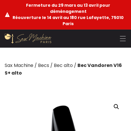
Fermeture du 29 mars au 13 avril pour
déménagement
Réouverture le 14 avril au 180 rue Lafayette, 75010
Paris
Sax Machine
/
Becs
/
Bec alto
/
Bec Vandoren V16
S+ alto