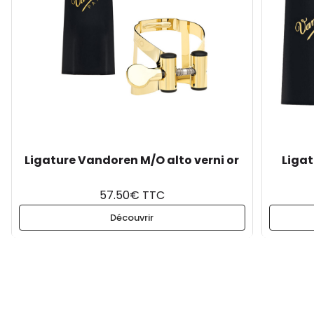
Ligature Vandoren M/O alto verni or
Liga
57.50€ TTC
Découvrir