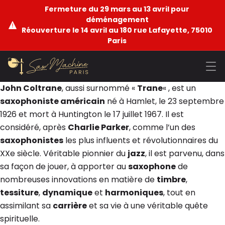
Fermeture du 29 mars au 13 avril pour
déménagement
Réouverture le 14 avril au 180 rue Lafayette, 75010
Paris
John Coltrane
, aussi surnommé «
Trane
« , est un
saxophoniste américain
né à Hamlet, le 23 septembre
1926 et mort à Huntington le 17 juillet 1967. Il est
considéré, après
Charlie Parker
, comme l’un des
saxophonistes
les plus influents et révolutionnaires du
XXe siècle. Véritable pionnier du
jazz
, il est parvenu, dans
sa façon de jouer, à apporter au
saxophone
de
nombreuses innovations en matière de
timbre
,
tessiture
,
dynamique
et
harmoniques
, tout en
assimilant sa
carrière
et sa vie à une véritable quête
spirituelle.