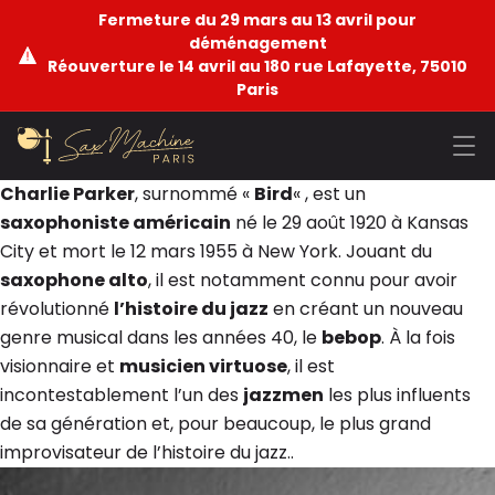
Fermeture du 29 mars au 13 avril pour
déménagement
Réouverture le 14 avril au 180 rue Lafayette, 75010
Paris
Charlie Parker
, surnommé «
Bird
« , est un
saxophoniste américain
né le 29 août 1920 à Kansas
City et mort le 12 mars 1955 à New York. Jouant du
saxophone alto
, il est notamment connu pour avoir
révolutionné
l’histoire du jazz
en créant un nouveau
genre musical dans les années 40, le
bebop
. À la fois
visionnaire et
musicien virtuose
, il est
incontestablement l’un des
jazzmen
les plus influents
de sa génération et, pour beaucoup, le plus grand
improvisateur de l’histoire du jazz..