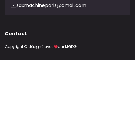
saxmachineparis@gmail.com
Contact
Copyright © désigné avec
par MGDG