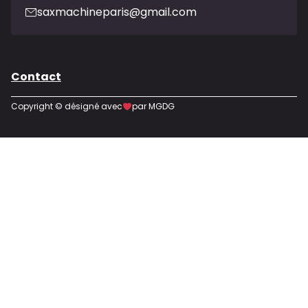
saxmachineparis@gmail.com
Contact
Copyright © désigné avec
par MGDG