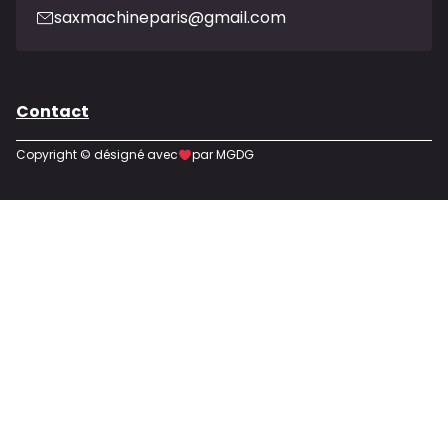
saxmachineparis@gmail.com
Contact
Copyright © désigné avec
par MGDG