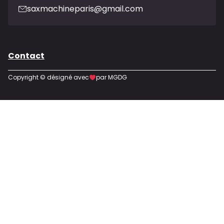
saxmachineparis@gmail.com
Contact
Copyright © désigné avec
par MGDG