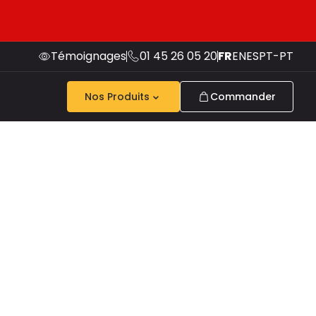
Témoignages
01 45 26 05 20
FR
EN
ES
PT-PT
Nos Produits
Commander