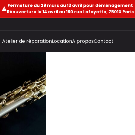
Fermeture du 29 mars au 13 avril pour déménagement
Réouverture le 14 avril au 180 rue Lafayette, 75010 Paris
Atelier de réparation
Location
A propos
Contact