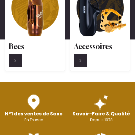
Becs
Accessoires
N°1 des ventes de Saxo
Savoir-Faire & Qualité
En France
Depuis 1978