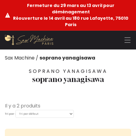
Fermeture du 29 mars au 13 avril pour
déménagement
Réouverture le 14 avril au 180 rue Lafayette, 75010
Paris
Sax Machine
/
soprano yanagisawa
SOPRANO YANAGISAWA
soprano yanagisawa
Il y a 2 produits
Tri par :