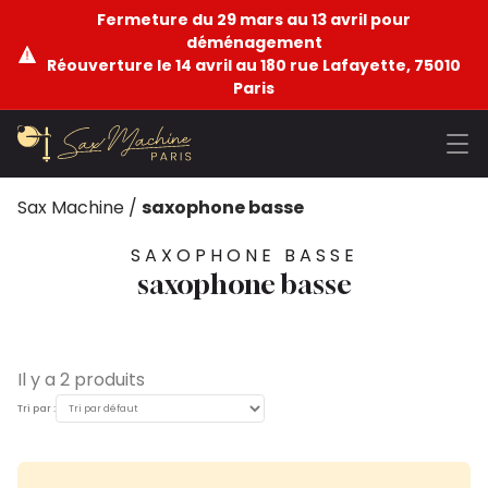
Fermeture du 29 mars au 13 avril pour
déménagement
Réouverture le 14 avril au 180 rue Lafayette, 75010
Paris
Sax Machine
/
saxophone basse
SAXOPHONE BASSE
saxophone basse
Il y a 2 produits
Tri par :