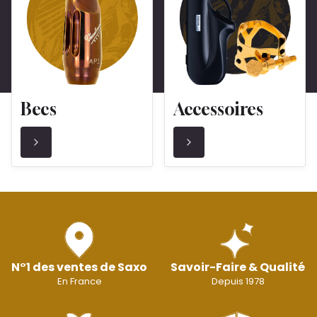
Becs
Accessoires
N°1 des ventes de Saxo
Savoir-Faire & Qualité
En France
Depuis 1978