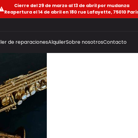
Cierre del 29 de marzo al 13 de abril por mudanza
Reapertura el 14 de abril en 180 rue Lafayette, 75010 Parí
ller de reparaciones
Alquiler
Sobre nosotros
Contacto