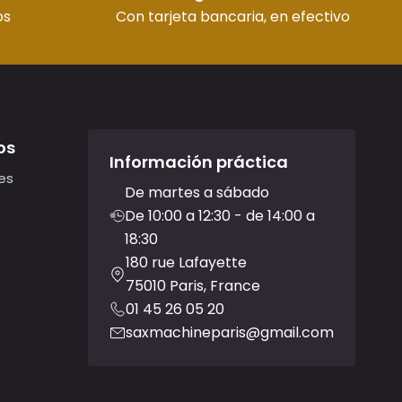
os
Con tarjeta bancaria, en efectivo
os
Información práctica
es
De martes a sábado
De 10:00 a 12:30 - de 14:00 a
18:30
180 rue Lafayette
75010 Paris, France
01 45 26 05 20
saxmachineparis@gmail.com