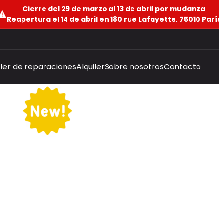
Cierre del 29 de marzo al 13 de abril por mudanza
Reapertura el 14 de abril en 180 rue Lafayette, 75010 Parí
ller de reparaciones
Alquiler
Sobre nosotros
Contacto