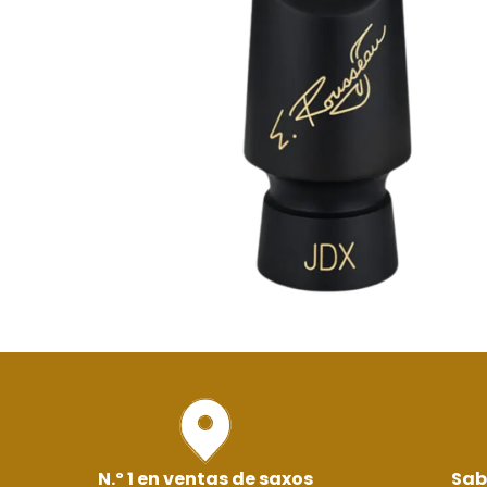
N.º 1 en ventas de saxos
Sab